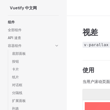
Vuetify 中文网
Skip to content
Sidebar Navigation
组件
视差
全部组件
API 速查
v-parallax
容器组件
底部面板
按钮
使用
卡片
纸片
当用户滚动页面
对话框
分隔线
扩展面板
列表