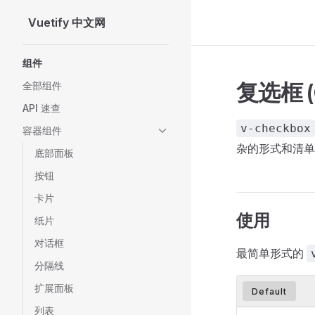
Vuetify 中文网
Skip to content
Sidebar Navigation
组件
复选框 (C
全部组件
API 速查
v-checkbox
容器组件
杂的形式和清单
底部面板
按钮
卡片
使用
纸片
对话框
最简单形式的
分隔线
扩展面板
Default
列表