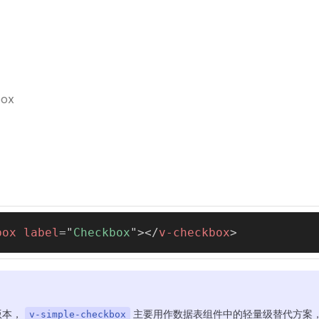
box
box
label
=
"
Checkbox
"
>
</
v-checkbox
>
版本，
主要用作数据表组件中的轻量级替代方案
v-simple-checkbox