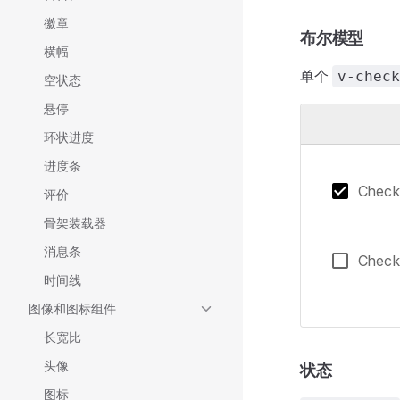
徽章
布尔模型
横幅
单个
v-check
空状态
悬停
环状进度
进度条
Checkb
评价
骨架装载器
消息条
Checkb
时间线
图像和图标组件
长宽比
头像
状态
图标