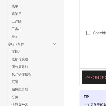
菜单
遮罩层
工作区
工具栏
Check
提示
导航式组件
应用栏
底部导航栏
面包屑导航
悬浮操作按钮
<
v-check
页脚
抽屉式导航
TIP
分页
一个更简单的
快速拨号盘