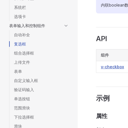
内联boolean
系统栏
选项卡
表单输入和控制组件
自动补全
API
复选框
组合选择框
组件
上传文件
v-checkbox
表单
自定义输入框
验证码输入
示例
单选按钮
范围滑块
属性
下拉选择框
滑块