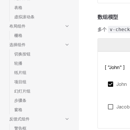
表格
数组模型
虚拟滚动条
布局组件
多个
v-check
栅格
选择组件
切换按钮
轮播
[ "John" ]
纸片组
项目组
John
幻灯片组
步骤条
Jacob
窗格
反馈式组件
警告框