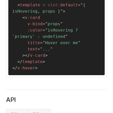
<
template
v-slot:
default
=
"
{ 
isHovering, props }
"
>
<
v-card
v-bind
=
"
props
"
:color
=
"
isHovering ? 
'primary' : undefined
"
title
=
"
Hover over me
"
text
=
"
...
"
>
</
v-card
>
</
template
>
</
v-hover
>
API