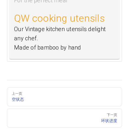
For the perfect meal
QW cooking utensils
Our Vintage kitchen utensils delight
any chef.
Made of bamboo by hand
Pager
上一页
空状态
下一页
环状进度