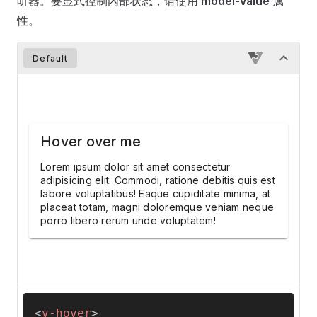
听器。要显式控制内部状态，请使用
model-value
属
性。
Default
Hover over me
Lorem ipsum dolor sit amet consectetur
adipisicing elit. Commodi, ratione debitis quis est
labore voluptatibus! Eaque cupiditate minima, at
placeat totam, magni doloremque veniam neque
porro libero rerum unde voluptatem!
<
v-hover
>