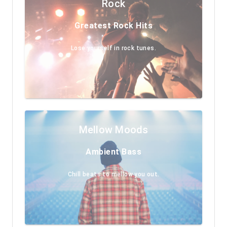
Rock
Greatest Rock Hits
Lose yourself in rock tunes.
Mellow Moods
Ambient Bass
Chill beats to mellow you out.