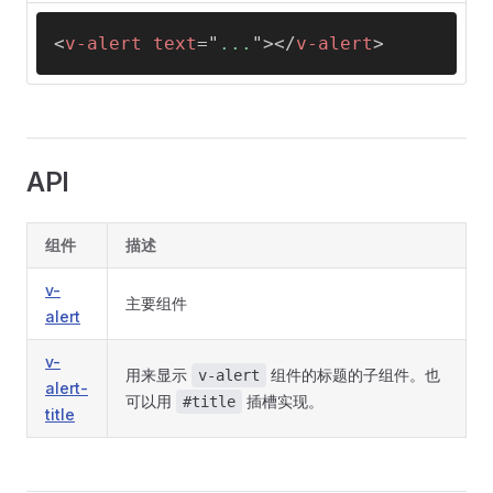
<
v-alert
text
=
"
...
"
>
</
v-alert
>
API
组件
描述
v-
主要组件
alert
v-
用来显示
组件的标题的子组件。也
v-alert
alert-
可以用
插槽实现。
#title
title