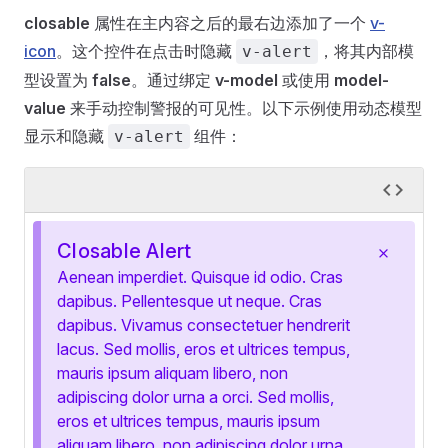
closable
属性在主内容之后的最右边添加了一个
v-
icon
。这个控件在点击时隐藏
，将其内部模
v-alert
型设置为
false
。通过绑定
v-model
或使用
model-
value
来手动控制警报的可见性。以下示例使用动态模型
显示和隐藏
组件：
v-alert
Closable Alert
Aenean imperdiet. Quisque id odio. Cras
dapibus. Pellentesque ut neque. Cras
dapibus. Vivamus consectetuer hendrerit
lacus. Sed mollis, eros et ultrices tempus,
mauris ipsum aliquam libero, non
adipiscing dolor urna a orci. Sed mollis,
eros et ultrices tempus, mauris ipsum
aliquam libero, non adipiscing dolor urna