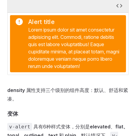
Alert title
Lorem ipsum dolor sit amet consectetur
adipisicing elit. Commodi, ratione debitis
quis est labore voluptatibus! Eaque
cupiditate minima, at placeat totam, magni
doloremque veniam neque porro libero
rerum unde voluptatem!
density
属性支持三个级别的组件高度：默认、舒适和紧
凑。
变体
具有6种样式变体，分别是
elevated
、
flat、
v-alert
tonal
、
outlined
、
text
和
plain
。默认情况下，
v-