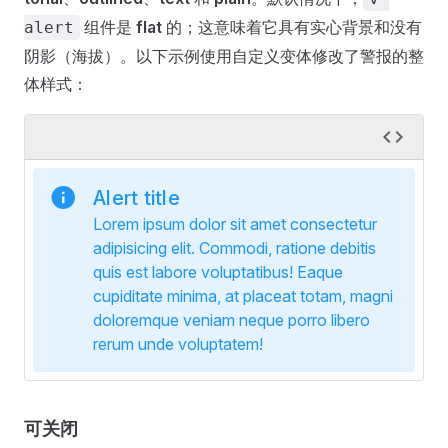
组件是
flat
的；这意味着它具有实心背景和没有
alert
阴影（海拔）。以下示例使用自定义变体修改了警报的整
体样式：
Alert title
Lorem ipsum dolor sit amet consectetur
adipisicing elit. Commodi, ratione debitis
quis est labore voluptatibus! Eaque
cupiditate minima, at placeat totam, magni
doloremque veniam neque porro libero
rerum unde voluptatem!
可关闭