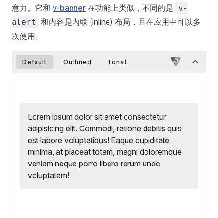
意力。它和
v-banner
在功能上类似，不同的是
v-
和内容是内联 (inline) 布局，且在应用中可以多
alert
次使用。
Default
Outlined
Tonal
Lorem ipsum dolor sit amet consectetur
adipisicing elit. Commodi, ratione debitis quis
est labore voluptatibus! Eaque cupiditate
minima, at placeat totam, magni doloremque
veniam neque porro libero rerum unde
voluptatem!