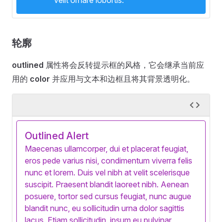
velit ornare lobortis.
轮廓
outlined
属性将会反转提示框的风格，它会继承当前应
用的
color
并应用与文本和边框且将其背景透明化。
Outlined Alert
Maecenas ullamcorper, dui et placerat feugiat,
eros pede varius nisi, condimentum viverra felis
nunc et lorem. Duis vel nibh at velit scelerisque
suscipit. Praesent blandit laoreet nibh. Aenean
posuere, tortor sed cursus feugiat, nunc augue
blandit nunc, eu sollicitudin urna dolor sagittis
lacus. Etiam sollicitudin, ipsum eu pulvinar