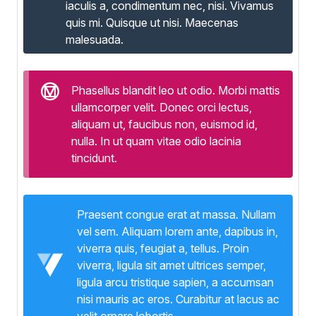
iaculis a, condimentum nec, nisi. Vivamus
quis mi. Quisque ut nisi. Maecenas
malesuada.
Phasellus blandit leo ut odio. Morbi mattis
ullamcorper velit. Donec orci lectus,
aliquam ut, faucibus non, euismod id,
nulla. In ut quam vitae odio lacinia
tincidunt.
Praesent congue erat at massa. Nullam
vel sem. Aliquam lorem ante, dapibus in,
viverra quis, feugiat a, tellus. Proin
viverra, ligula sit amet ultrices semper,
ligula arcu tristique sapien, a accumsan
nisi mauris ac eros. Curabitur at lacus ac