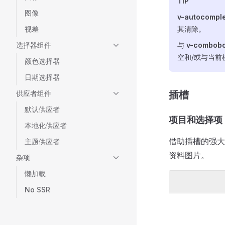
TIP
图像
v-autocompl
视差
其清除。
选择器组件
与
v-combob
空和/或与当前
颜色选择器
日期选择器
供应者组件
插槽
默认供应者
项目和选择项
本地化供应者
借助插槽的强大
主题供应者
资料图片。
杂项
懒加载
No SSR