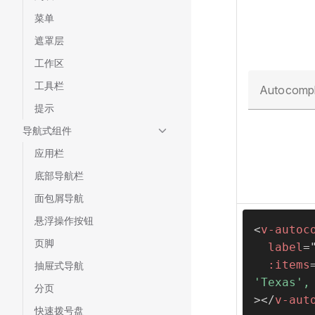
菜单
遮罩层
工作区
工具栏
Autocompl
提示
导航式组件
应用栏
底部导航栏
面包屑导航
悬浮操作按钮
<
v-autoc
页脚
label
=
:items
抽屉式导航
'Texas',
分页
>
</
v-aut
快速拨号盘