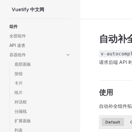
Vuetify 中文网
Skip to content
Sidebar Navigation
组件
自动补全 (
全部组件
API 速查
v-autocomp
容器组件
请求后端 API
底部面板
按钮
卡片
使用
纸片
对话框
自动补全组件
分隔线
扩展面板
Default
列表