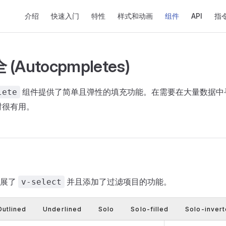
Main Navigation
介绍
快速入门
特性
样式和动画
组件
API
指
Autocpmpletes)
组件提供了简单且弹性的填充功能。在需要在大量数据中
lete
 时很有用。
拓展了
并且添加了过滤项目的功能。
v-select
Outlined
Underlined
Solo
Solo-filled
Solo-inver