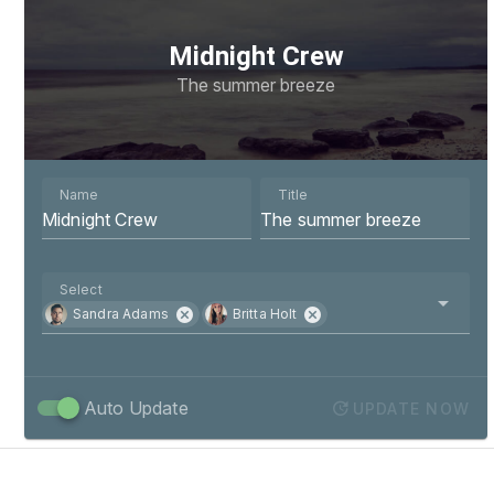
Midnight Crew
The summer breeze
Name
Title
Select
Sandra Adams
Britta Holt
Auto Update
UPDATE NOW