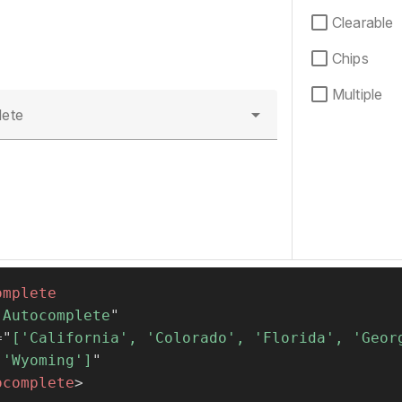
Clearable
Chips
Multiple
ete
omplete
"
Autocomplete
"
=
"
['California', 'Colorado', 'Florida', 'Georg
 'Wyoming']
"
ocomplete
>