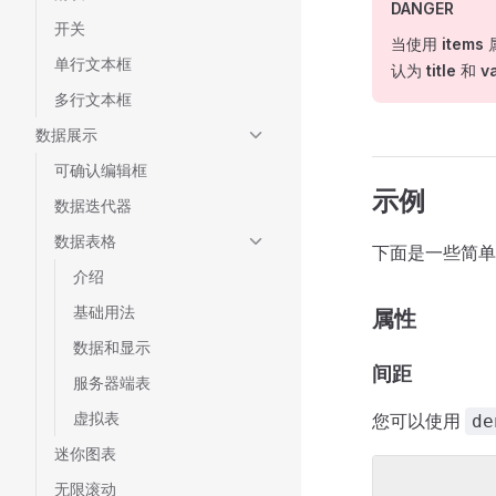
DANGER
开关
当使用
items
单行文本框
认为
title
和
v
多行文本框
数据展示
可确认编辑框
示例
数据迭代器
数据表格
下面是一些简单
介绍
基础用法
属性
数据和显示
间距
服务器端表
虚拟表
您可以使用
de
迷你图表
无限滚动