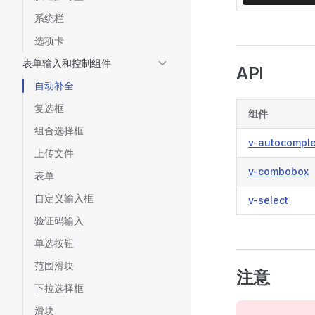
系统栏
选项卡
表单输入和控制组件
API
自动补全
复选框
组件
组合选择框
v-autocompl
上传文件
v-combobox
表单
自定义输入框
v-select
验证码输入
单选按钮
范围滑块
注意
下拉选择框
滑块