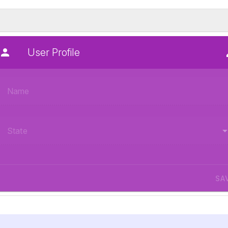
User Profile
Name
State
SA