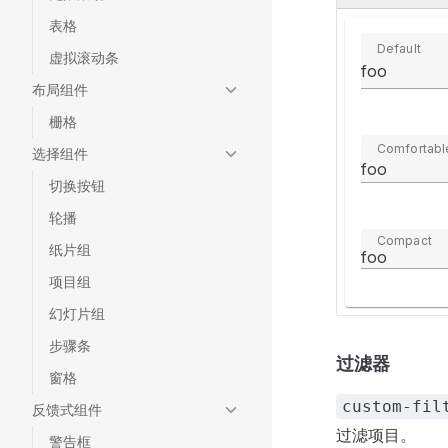
表格
Default
虚拟滚动条
foo
布局组件
栅格
Comfortabl
选择组件
foo
切换按钮
轮播
Compact
纸片组
foo
项目组
幻灯片组
步骤条
过滤器
窗格
custom-fil
反馈式组件
过滤项目。
警告框