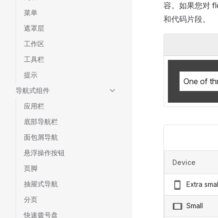
容。如果您对 f
菜单
和代码片段。
遮罩层
工作区
工具栏
提示
One of th
导航式组件
应用栏
底部导航栏
面包屑导航
悬浮操作按钮
Device
页脚
抽屉式导航
Extra smal
分页
Small
快速拨号盘