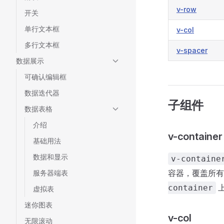
v-row
开关
单行文本框
v-col
多行文本框
v-spacer
数据展示
可确认编辑框
数据迭代器
子组件
数据表格
介绍
v-container
基础用法
数据和显示
v-containe
容器，覆盖所有
服务器端表
container
虚拟表
迷你图表
v-col
无限滚动