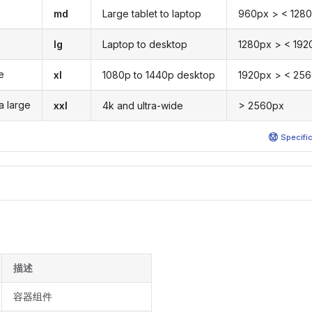
md
Large tablet to laptop
960px > < 128
lg
Laptop to desktop
1280px > < 192
e
xl
1080p to 1440p desktop
1920px > < 25
a large
xxl
4k and ultra-wide
> 2560px
Specifi
描述
容器组件