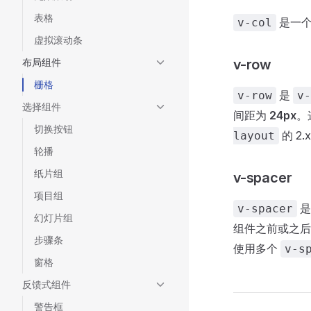
表格
是一
v-col
虚拟滚动条
布局组件
v-row
栅格
是
v-row
v-
选择组件
间距为
24px
。
切换按钮
的 2.
layout
轮播
纸片组
v-spacer
项目组
是
v-spacer
幻灯片组
组件之前或之
步骤条
使用多个
v-s
窗格
反馈式组件
警告框