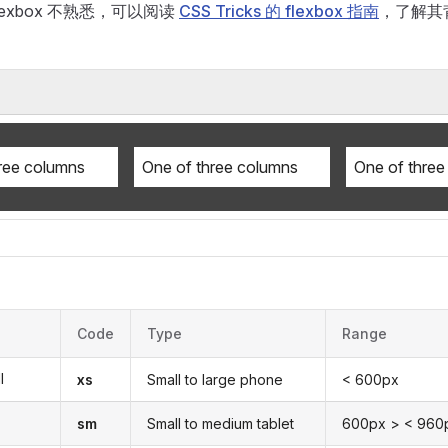
lexbox 不熟悉，可以阅读
CSS Tricks 的 flexbox 指南
，了解其
ree columns
One of three columns
One of three
Code
Type
Range
l
xs
Small to large phone
< 600px
sm
Small to medium tablet
600px > < 960