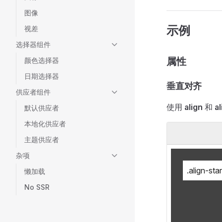
图像
示例
视差
选择器组件
属性
颜色选择器
日期选择器
垂直对齐
供应者组件
使用
align
和
al
默认供应者
本地化供应者
主题供应者
杂项
.align-star
懒加载
No SSR