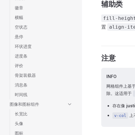
辅助类
徽章
横幅
fill-heigh
置
align-it
空状态
悬停
环状进度
进度条
注意
评价
骨架装载器
INFO
消息条
网格组件上基于
除。这适用于
时间线
图像和图标组件
存在像
just
长宽比
上
v-col
头像
图标