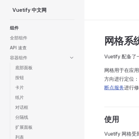
Vuetify 中文网
Skip to content
Sidebar Navigation
组件
网格系
全部组件
API 速查
Vuetify 配备
容器组件
底部面板
网格用于在应用
按钮
方向进行定位：
断点服务
进行修
卡片
纸片
对话框
分隔线
使用
扩展面板
Vuetify 网格
列表