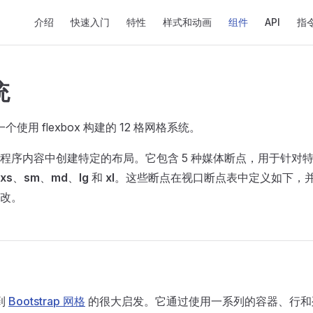
Main Navigation
介绍
快速入门
特性
样式和动画
组件
API
指
统
了一个使用 flexbox 构建的 12 格网格系统。
程序内容中创建特定的布局。它包含 5 种媒体断点，用于针对
xs
、
sm
、
md
、
lg
和
xl
。这些断点在视口断点表中定义如下，
改。
受到
Bootstrap 网格
的很大启发。它通过使用一系列的容器、行和