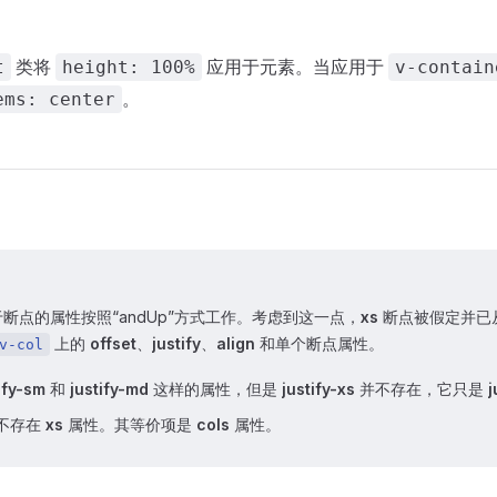
类将
应用于元素。当应用于
t
height: 100%
v-contain
。
ems: center
断点的属性按照“andUp”方式工作。考虑到这一点，
xs
断点被假定并已
上的
offset
、
justify
、
align
和单个断点属性。
v-col
ify-sm
和
justify-md
这样的属性，但是
justify-xs
并不存在，它只是
j
不存在
xs
属性。其等价项是
cols
属性。