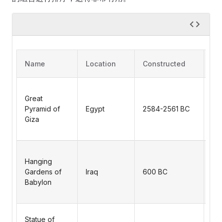
Name
Location
Constructed
De
Th
lar
Great
th
Pyramid of
Egypt
2584-2561 BC
in 
Giza
py
co
An
ser
Hanging
ga
Gardens of
Iraq
600 BC
to
Babylon
bui
Ba
A 
Statue of
fig