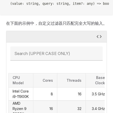
(
value
:
string
,
 query
:
string
,
 item
?
:
any
)
=>
boole
在下面的示例中，自定义过滤器只匹配完全大写的输入。
Search (UPPER CASE ONLY)
CPU
Base
Cores
Threads
Model
Clock
Intel Core
8
16
3.5 GHz
i9-11900K
AMD
Ryzen 9
16
32
3.4 GHz