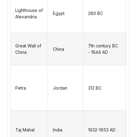
bui
Lighthouse of
Pt
Egypt
280 BC
Alexandria
Ki
the
Ph
A s
for
Great Wall of
7th century BC
China
ma
China
- 1644 AD
bri
oth
A h
kno
ro
Petra
Jordan
312 BC
arc
an
co
sy
An
ma
ma
Taj Mahal
India
1632-1653 AD
th