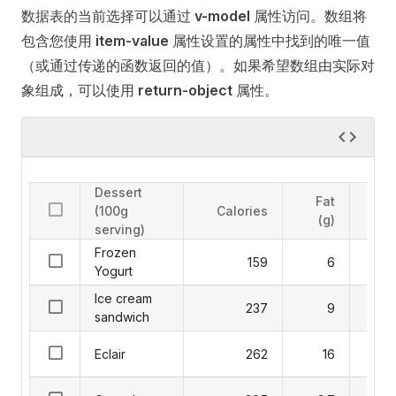
数据表的当前选择可以通过
v-model
属性访问。数组将
包含您使用
item-value
属性设置的属性中找到的唯一值
（或通过传递的函数返回的值）。如果希望数组由实际对
象组成，可以使用
return-object
属性。
Dessert
Fat
C
(100g
Calories
(g)
serving)
Frozen
159
6
Yogurt
Ice cream
237
9
sandwich
Eclair
262
16