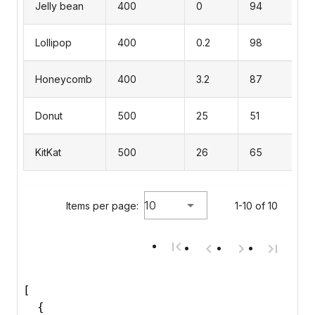
Jelly bean
400
0
94
Lollipop
400
0.2
98
Honeycomb
400
3.2
87
Donut
500
25
51
KitKat
500
26
65
10
Items per page:
1-10 of 10
[

  {
