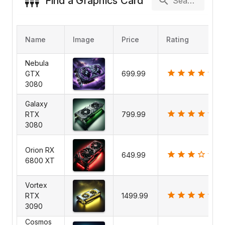
Find a Graphics Card
Search
Name
Image
Price
Rating
Nebula
GTX
699.99
3080
Galaxy
RTX
799.99
3080
Orion RX
649.99
6800 XT
Vortex
RTX
1499.99
3090
Cosmos