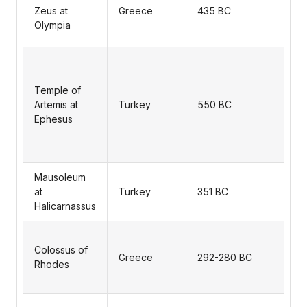
Zeus at
Greece
435 BC
ma
Olympia
scu
Phi
A 
de
th
Temple of
Art
Artemis at
Turkey
550 BC
th
Ephesus
Wo
th
Wo
A t
Mausoleum
Ma
at
Turkey
351 BC
sat
Halicarnassus
Pe
A s
Gr
Colossus of
Greece
292-280 BC
Hel
Rhodes
ere
cit
A 