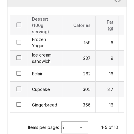
Dessert
Fat
C
(100g
Calories
(g)
serving)
Frozen
159
6
Yogurt
Ice cream
237
9
sandwich
Eclair
262
16
Cupcake
305
3.7
Gingerbread
356
16
5
Items per page:
1-5 of 10