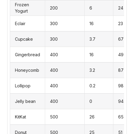
Frozen
200
6
24
Yogurt
Eclair
300
16
23
Cupcake
300
3.7
67
Gingerbread
400
16
49
Honeycomb
400
3.2
87
Lollipop
400
0.2
98
Jelly bean
400
0
94
KitKat
500
26
65
Donut
500
25
51