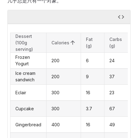
几乎总是只有一个对象。
Dessert
Fat
Carbs
(100g
Calories
(g)
(g)
serving)
Frozen
200
6
24
Yogurt
Ice cream
200
9
37
sandwich
Eclair
300
16
23
Cupcake
300
3.7
67
Gingerbread
400
16
49