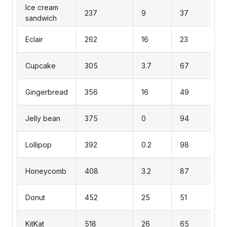
Ice cream
237
9
37
sandwich
Eclair
262
16
23
Cupcake
305
3.7
67
Gingerbread
356
16
49
Jelly bean
375
0
94
Lollipop
392
0.2
98
Honeycomb
408
3.2
87
Donut
452
25
51
KitKat
518
26
65