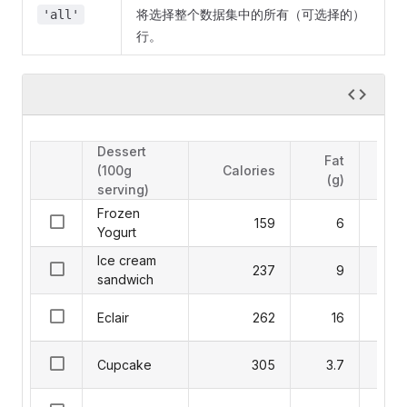
将选择整个数据集中的所有（可选择的）
'all'
行。
Dessert
Fat
C
(100g
Calories
(g)
serving)
Frozen
159
6
Yogurt
Ice cream
237
9
sandwich
Eclair
262
16
Cupcake
305
3.7