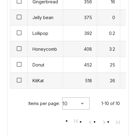
Gingerbread
356
16
Jelly bean
375
0
Lollipop
392
0.2
Honeycomb
408
3.2
Donut
452
25
KitKat
518
26
10
Items per page:
1-10 of 10