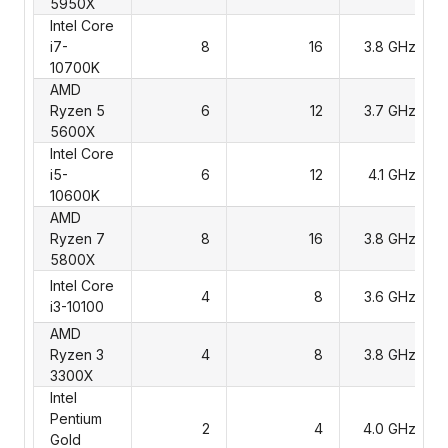
5950X
Intel Core
i7-
8
16
3.8 GHz
10700K
AMD
Ryzen 5
6
12
3.7 GHz
5600X
Intel Core
i5-
6
12
4.1 GHz
10600K
AMD
Ryzen 7
8
16
3.8 GHz
5800X
Intel Core
4
8
3.6 GHz
i3-10100
AMD
Ryzen 3
4
8
3.8 GHz
3300X
Intel
Pentium
2
4
4.0 GHz
Gold